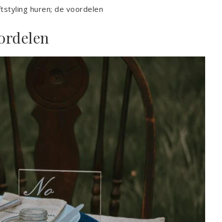
ftstyling huren; de voordelen
oordelen