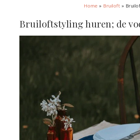
Home
»
Bruiloft
»
Bruilo
Bruiloftstyling huren; de v