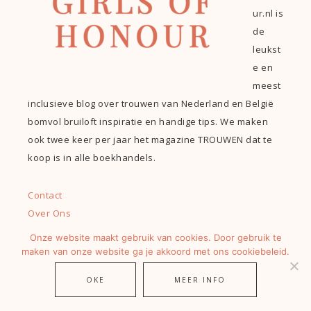
ur.nl is
de
leukst
e en
meest
inclusieve blog over trouwen van Nederland en België
bomvol bruiloft inspiratie en handige tips. We maken
ook twee keer per jaar het magazine TROUWEN dat te
koop is in alle boekhandels.
Contact
Over Ons
Vacatures
Onze website maakt gebruik van cookies. Door gebruik te
Nieuwsbrief
maken van onze website ga je akkoord met ons cookiebeleid.
Privacy en AV
OKE
MEER INFO