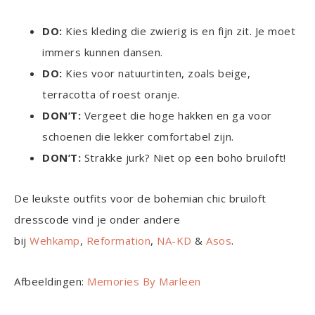
DO:
Kies kleding die zwierig is en fijn zit. Je moet
immers kunnen dansen.
DO:
Kies voor natuurtinten, zoals beige,
terracotta of roest oranje.
DON’T:
Vergeet die hoge hakken en ga voor
schoenen die lekker comfortabel zijn.
DON’T:
Strakke jurk? Niet op een boho bruiloft!
De leukste outfits voor de bohemian chic bruiloft
dresscode vind je onder andere
bij
Wehkamp
,
Reformation
,
NA-KD
&
Asos
.
Afbeeldingen:
Memories By Marleen