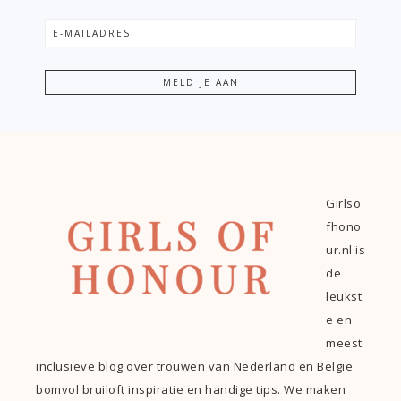
Girlso
fhono
ur.nl is
de
leukst
e en
meest
inclusieve blog over trouwen van Nederland en België
bomvol bruiloft inspiratie en handige tips. We maken