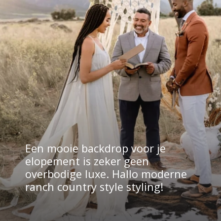
Een mooie backdrop voor je 
elopement is zeker geen 
overbodige luxe. Hallo moderne 
ranch country style styling!